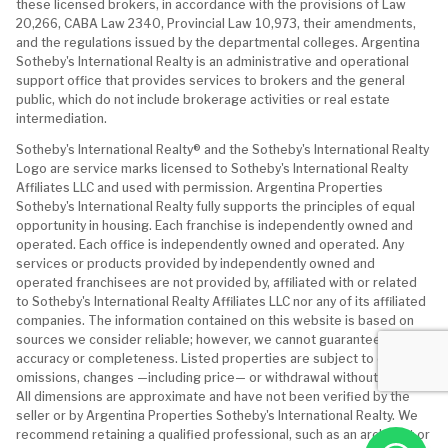
these licensed brokers, in accordance with the provisions of Law
20,266, CABA Law 2340, Provincial Law 10,973, their amendments,
and the regulations issued by the departmental colleges. Argentina
Sotheby's International Realty is an administrative and operational
support office that provides services to brokers and the general
public, which do not include brokerage activities or real estate
intermediation.
Sotheby's International Realty® and the Sotheby's International Realty
Logo are service marks licensed to Sotheby's International Realty
Affiliates LLC and used with permission. Argentina Properties
Sotheby's International Realty fully supports the principles of equal
opportunity in housing. Each franchise is independently owned and
operated. Each office is independently owned and operated. Any
services or products provided by independently owned and
operated franchisees are not provided by, affiliated with or related
to Sotheby's International Realty Affiliates LLC nor any of its affiliated
companies. The information contained on this website is based on
sources we consider reliable; however, we cannot guarantee its
accuracy or completeness. Listed properties are subject to errors,
omissions, changes —including price— or withdrawal without notice.
All dimensions are approximate and have not been verified by the
seller or by Argentina Properties Sotheby's International Realty. We
recommend retaining a qualified professional, such as an architect or