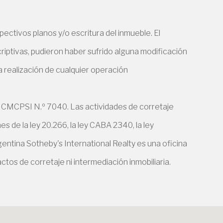
ectivos planos y/o escritura del inmueble. El
criptivas, pudieron haber sufrido alguna modificación
la realización de cualquier operación
 CMCPSI N.º 7040. Las actividades de corretaje
 de la ley 20.266, la ley CABA 2340, la ley
entina Sotheby's International Realty es una oficina
ctos de corretaje ni intermediación inmobiliaria.