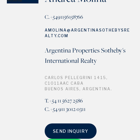
C. +5491156158766
AMOLINA@ARGENTINASOTHEBYSRE
ALTY.COM
Argentina Properties Sotheby's
International Realty
CARLOS PELLEGRINI 1415,
C1011AAC CABA
BUENOS AIRES, ARGENTINA.
T. +54 11 5627 2586
C. +54 911 3012 0311
SEND INQUIRY