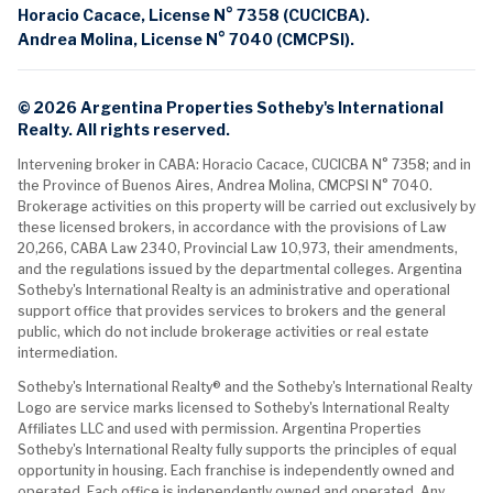
Horacio Cacace, License N° 7358 (CUCICBA).
Andrea Molina, License N° 7040 (CMCPSI).
© 2026 Argentina Properties Sotheby's International
Realty. All rights reserved.
Intervening broker in CABA: Horacio Cacace, CUCICBA N° 7358; and in
the Province of Buenos Aires, Andrea Molina, CMCPSI N° 7040.
Brokerage activities on this property will be carried out exclusively by
these licensed brokers, in accordance with the provisions of Law
20,266, CABA Law 2340, Provincial Law 10,973, their amendments,
and the regulations issued by the departmental colleges. Argentina
Sotheby's International Realty is an administrative and operational
support office that provides services to brokers and the general
public, which do not include brokerage activities or real estate
intermediation.
Sotheby's International Realty® and the Sotheby's International Realty
Logo are service marks licensed to Sotheby's International Realty
Affiliates LLC and used with permission. Argentina Properties
Sotheby's International Realty fully supports the principles of equal
opportunity in housing. Each franchise is independently owned and
operated. Each office is independently owned and operated. Any