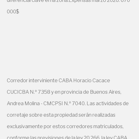
diferencial clave en la zona.Expensas marzo 2026: 670
000$
Corredor interviniente CABA Horacio Cacace
CUCICBA N.º 7358 y en provincia de Buenos Aires,
Andrea Molina - CMCPSI N.º 7040. Las actividades de
corretaje sobre esta propiedad serán realizadas
exclusivamente por estos corredores matriculados,
conforme las previsiones de la ley 20.266, la ley CABA