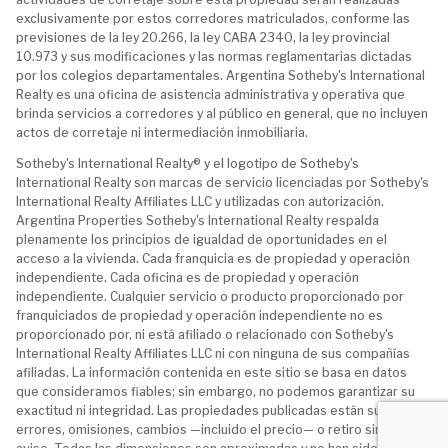
exclusivamente por estos corredores matriculados, conforme las
previsiones de la ley 20.266, la ley CABA 2340, la ley provincial
10.973 y sus modificaciones y las normas reglamentarias dictadas
por los colegios departamentales. Argentina Sotheby's International
Realty es una oficina de asistencia administrativa y operativa que
brinda servicios a corredores y al público en general, que no incluyen
actos de corretaje ni intermediación inmobiliaria.
Sotheby's International Realty® y el logotipo de Sotheby's
International Realty son marcas de servicio licenciadas por Sotheby's
International Realty Affiliates LLC y utilizadas con autorización.
Argentina Properties Sotheby's International Realty respalda
plenamente los principios de igualdad de oportunidades en el
acceso a la vivienda. Cada franquicia es de propiedad y operación
independiente. Cada oficina es de propiedad y operación
independiente. Cualquier servicio o producto proporcionado por
franquiciados de propiedad y operación independiente no es
proporcionado por, ni está afiliado o relacionado con Sotheby's
International Realty Affiliates LLC ni con ninguna de sus compañías
afiliadas. La información contenida en este sitio se basa en datos
que consideramos fiables; sin embargo, no podemos garantizar su
exactitud ni integridad. Las propiedades publicadas están sujetas a
errores, omisiones, cambios —incluido el precio— o retiro sin previo