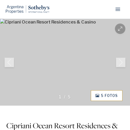
5 FOTOS
1
/
5
Cipriani Ocean Resort Residences &