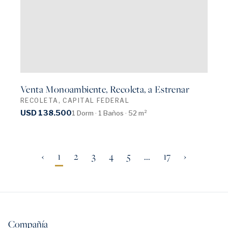
Venta Monoambiente, Recoleta, a Estrenar
RECOLETA, CAPITAL FEDERAL
USD 138.500
1 Dorm · 1 Baños · 52 m²
‹
1
2
3
4
5
...
17
›
Compañía