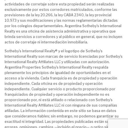
actividades de corretaje sobre esta propiedad serán realizadas
exclusivamente por estos corredores matriculados, conforme las
previsiones de la ley 20.266, la ley CABA 2340, la ley provincial
10.973 y sus modificaciones y las normas reglamentarias dictadas
por los colegios departamentales. Argentina Sotheby's International
Realty es una oficina de asistencia administrativa y operativa que
brinda servicios a corredores y al público en general, que no incluyen
actos de corretaje ni intermediación inmobiliaria.
Sotheby's International Realty® y el logotipo de Sotheby's
International Realty son marcas de servicio licenciadas por Sotheby's
International Realty Affiliates LLC y utilizadas con autorización.
Argentina Properties Sotheby's International Realty respalda
plenamente los principios de igualdad de oportunidades en el
acceso a la vivienda. Cada franquicia es de propiedad y operación
independiente. Cada oficina es de propiedad y operación
independiente. Cualquier servicio o producto proporcionado por
franquiciados de propiedad y operación independiente no es
proporcionado por, ni está afiliado o relacionado con Sotheby's
International Realty Affiliates LLC ni con ninguna de sus compañías
afiliadas. La información contenida en este sitio se basa en datos
que consideramos fiables; sin embargo, no podemos garantizar su
exactitud ni integridad. Las propiedades publicadas están sujetas a
errores, omisiones, cambios —incluido el precio— o retiro sin previo