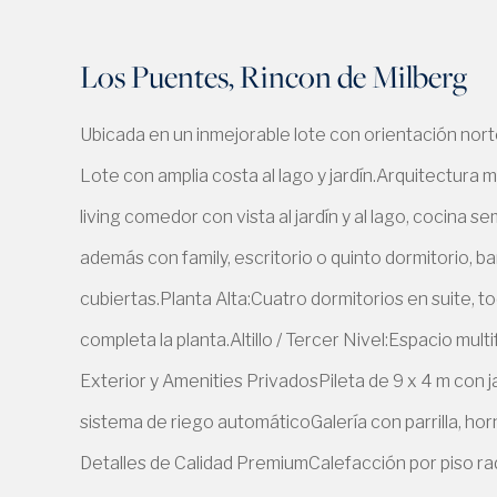
Los Puentes, Rincon de Milberg
Ubicada en un inmejorable lote con orientación nort
Lote con amplia costa al lago y jardín.Arquitectura 
living comedor con vista al jardín y al lago, cocina
además con family, escritorio o quinto dormitorio, ba
cubiertas.Planta Alta:Cuatro dormitorios en suite, t
completa la planta.Altillo / Tercer Nivel:Espacio mult
Exterior y Amenities PrivadosPileta de 9 x 4 m con j
sistema de riego automáticoGalería con parrilla, ho
Detalles de Calidad PremiumCalefacción por piso r