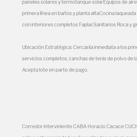
paneles solares y termotanque solarEquipos de aire
primera línea en baños y planta altaCocina laquead
con interiores completos FaplacSanitarios Roca y gr
Ubicación Estratégica: Cercanía inmediata a los pri
servicios completos, canchas de tenis de polvo de lad
Acepta lote en parte de pago.
Corredor interviniente CABA Horacio Cacace CUCIC