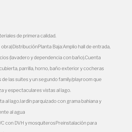
eriales de primera calidad.
 obra)DistribuciónPlanta Baja:Amplio hall de entrada,
rvicios (lavadero y dependencia con baño).Cuenta
ubierta, parrilla, horno, baño exterior y cocheras
es de las suites y un segundo family/playroom que
za y espectaculares vistas al lago.
ista al lagoJardín parquizado con grama bahiana y
ente al agua
PVC con DVH y mosquiterosPreinstalación para