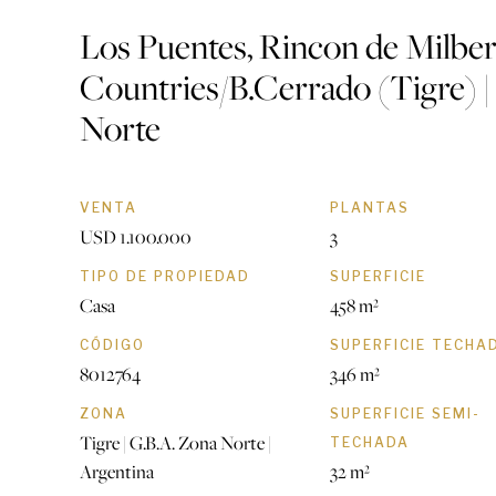
Los Puentes, Rincon de Milbe
Countries/B.Cerrado (Tigre) | 
Norte
VENTA
PLANTAS
USD 1.100.000
3
TIPO DE PROPIEDAD
SUPERFICIE
Casa
458 m²
CÓDIGO
SUPERFICIE TECHA
8012764
346 m²
ZONA
SUPERFICIE SEMI-
Tigre | G.B.A. Zona Norte |
TECHADA
Argentina
32 m²