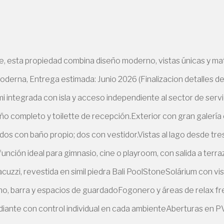
e, esta propiedad combina diseño moderno, vistas únicas y mat
moderna, Entrega estimada: Junio 2026 (Finalizacion detalles de
 semi integrada con isla y acceso independiente al sector de se
ño completo y toilette de recepción.Exterior con gran galería c
odos con baño propio; dos con vestidor.Vistas al lago desde tr
ifunción ideal para gimnasio, cine o playroom, con salida a terra
acuzzi, revestida en simil piedra Bali PoolStoneSolárium con v
rno, barra y espacios de guardadoFogonero y áreas de relax fr
adiante con control individual en cada ambienteAberturas en 