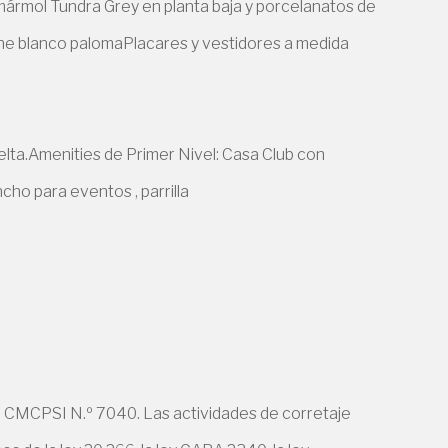
mármol Tundra Grey en planta baja y porcelanatos de
tone blanco palomaPlacares y vestidores a medida
elta.Amenities de Primer Nivel: Casa Club con
ncho para eventos , parrilla
 CMCPSI N.º 7040. Las actividades de corretaje