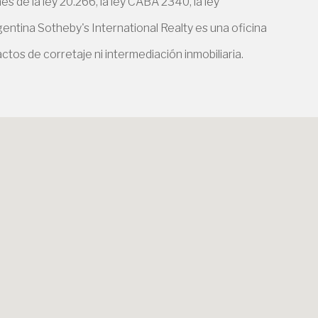
 de la ley 20.266, la ley CABA 2340, la ley
entina Sotheby's International Realty es una oficina
ctos de corretaje ni intermediación inmobiliaria.