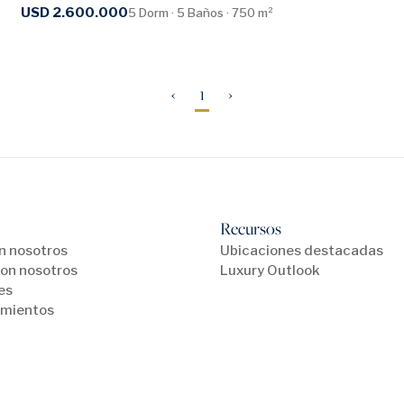
USD 2.600.000
5 Dorm · 5 Baños · 750 m²
‹
1
›
Recursos
n nosotros
Ubicaciones destacadas
on nosotros
Luxury Outlook
es
mientos