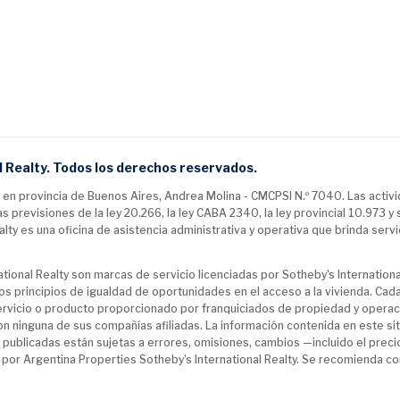
 Realty. Todos los derechos reservados.
en provincia de Buenos Aires, Andrea Molina - CMCPSI N.º 7040. Las activ
previsiones de la ley 20.266, la ley CABA 2340, la ley provincial 10.973 y
ty es una oficina de asistencia administrativa y operativa que brinda servi
tional Realty son marcas de servicio licenciadas por Sotheby's International 
os principios de igualdad de oportunidades en el acceso a la vivienda. Ca
ervicio o producto proporcionado por franquiciados de propiedad y operaci
 con ninguna de sus compañías afiliadas. La información contenida en este 
publicadas están sujetas a errores, omisiones, cambios —incluido el preci
 por Argentina Properties Sotheby's International Realty. Se recomienda con