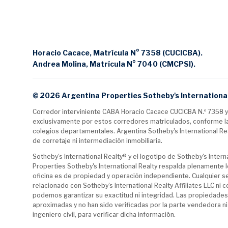
Horacio Cacace, Matrícula N° 7358 (CUCICBA).
Andrea Molina, Matrícula N° 7040 (CMCPSI).
© 2026 Argentina Properties Sotheby's International
Corredor interviniente CABA Horacio Cacace CUCICBA N.º 7358 y 
exclusivamente por estos corredores matriculados, conforme las 
colegios departamentales. Argentina Sotheby's International Real
de corretaje ni intermediación inmobiliaria.
Sotheby's International Realty® y el logotipo de Sotheby's Interna
Properties Sotheby's International Realty respalda plenamente l
oficina es de propiedad y operación independiente. Cualquier s
relacionado con Sotheby's International Realty Affiliates LLC ni
podemos garantizar su exactitud ni integridad. Las propiedades 
aproximadas y no han sido verificadas por la parte vendedora ni
ingeniero civil, para verificar dicha información.